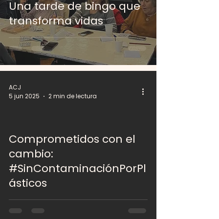
Una tarde de bingo que
transforma vidas
ACJ
5 jun 2025
2 min de lectura
Comprometidos con el
 video
cambio:
#SinContaminaciónPorPl
ásticos