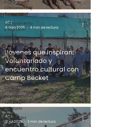
Cultura,
Cristianismo y
Comunidad
ACJ
Campamento
4 ago 2025
4 min de lectura
y Aire Libre
Capacitaciones
y Participación
Jóvenes que inspiran:
Dimensión
Voluntariado y
Nacional e
Internacion
encuentro cultural con
Obras,
Camp Becket
Remodelaciones,
Equipamiento
Intervenciones
Sociales,
Territorio
ACJ
Novedades
31 jul 2025
3 min de lectura