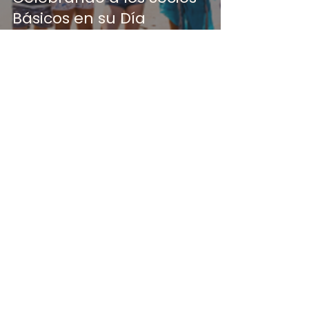
Básicos en su Día
ACJ
19 sept 2024
3 min de lectura
¿Cómo convertir las
pantallas en aliadas en
la crianza de tus hijos?
¿Lo charlamos?