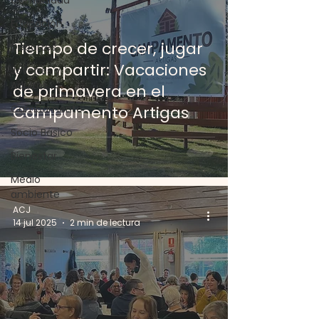
Comunidad
Educación
Tiempo de crecer, jugar
Deportes
y compartir: Vacaciones
Jovenes y
Adultos
de primavera en el
Campamento
Campamento Artigas
Socio Básico
Bienestar
Medio
ambiente
ACJ
14 jul 2025
2 min de lectura