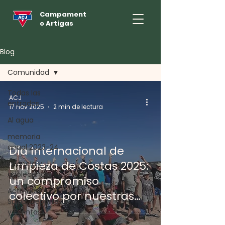
Campament
o Artigas
Blog
Comunidad
Todas las
ACJ
entradas
17 nov 2025
2 min de lectura
Al agua
memoria
anual 2023-24
Día Internacional de
Limpieza de Costas 2025:
Infancia y
adolecencia
un compromiso
Actividad,
colectivo por nuestras
Salud, Deporte
playas
y Eventos