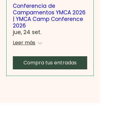
Conferencia de
Campamentos YMCA 2026
| YMCA Camp Conference
2026
jue, 24 set.
Leer más
Compra tus entradas
Contacto
+598 95 044 437
4550 7004
​campartigas@acj.edu.uy