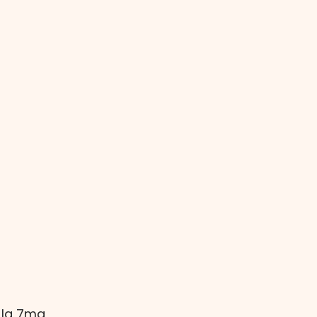
amento
Socio Básico
 la 7ma 