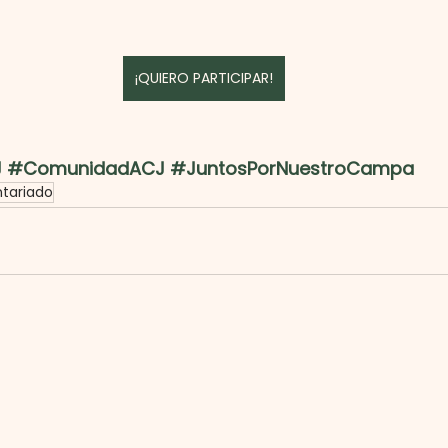
¡QUIERO PARTICIPAR!
J
#ComunidadACJ
#JuntosPorNuestroCampa
ntariado