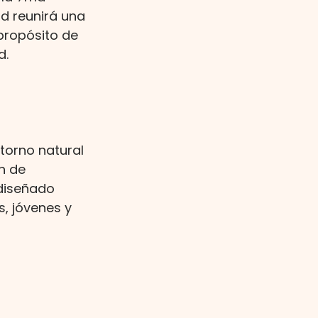
d reunirá una 
 propósito de 
d.
ntorno natural 
n de 
diseñado 
, jóvenes y 