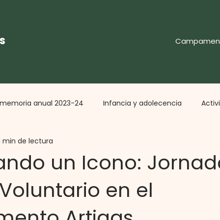
s
Campamen
memoria anual 2023-24
Infancia y adolecencia
Activ
1 min de lectura
dad
Campamento y Aire Libre
Capacitaciones y Partic
ando un Icono: Jornad
Voluntario en el
on
Obras, Remodelaciones, Equipamiento
Intervencione
ento Artigas