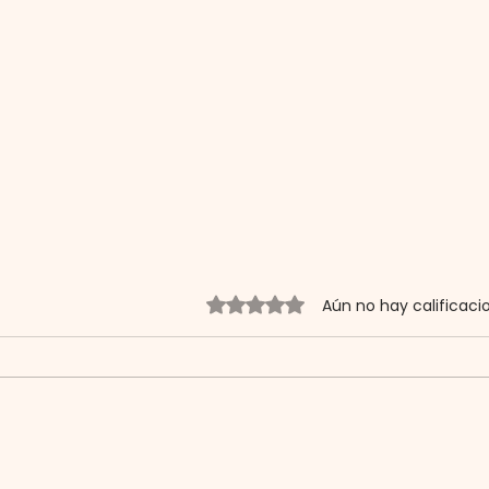
Obtuvo 0 de 5 estrellas.
Aún no hay calificaci
Jóvenes que inspiran:
Tiem