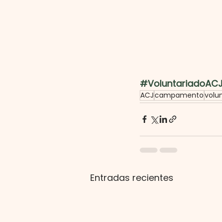
#VoluntariadoAC
ACJ
campamento
volu
Entradas recientes