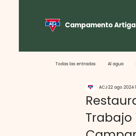
Campamento Artiga
Todas las entradas
Al agua
ACJ
22 ago 2024
Cultura, Cristianismo y Comuni
Restaur
Trabajo 
Dimensión Nacional e Internaci
Campam