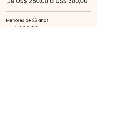
De US$ 280,00 a US$ 300,00
Menores de 25 años
US$ 280,00
Cantidad
Adultos
US$ 300,00
Cantidad
Total
US$ 0,00